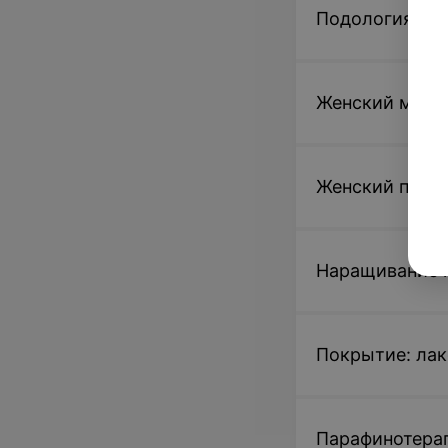
Подология
Женский мани
Женский педи
Наращивание 
Покрытие: лак
Парафинотера