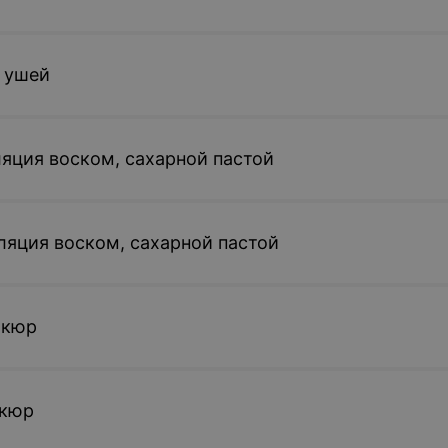
 ушей
яция воском, сахарной пастой
яция воском, сахарной пастой
икюр
икюр