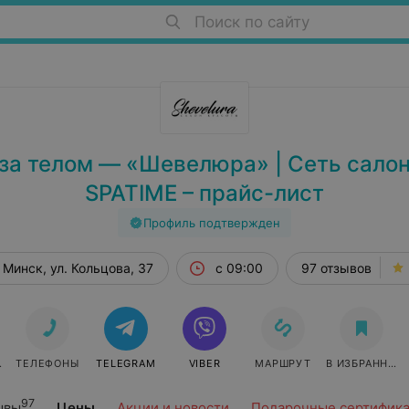
Поиск по сайту
за телом — «Шевелюра» | Сеть сало
SPATIME – прайс-лист
Профиль подтвержден
Минск, ул. Кольцова, 37
с 09:00
97 отзывов
СЯ
ТЕЛЕФОНЫ
TELEGRAM
VIBER
МАРШРУТ
В ИЗБРАННОЕ
97
ывы
Цены
Акции и новости
Подарочные сертифик