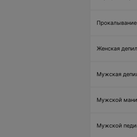
Прокалывание
Женская депил
Мужская депил
Мужской ман
Мужской пед