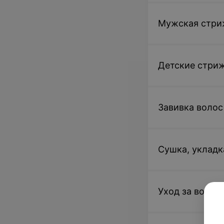
Мужская стри
Детские стри
Завивка волос
Сушка, укладк
Уход за волос