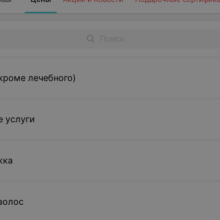
кроме лечебного)
 услуги
жка
волос