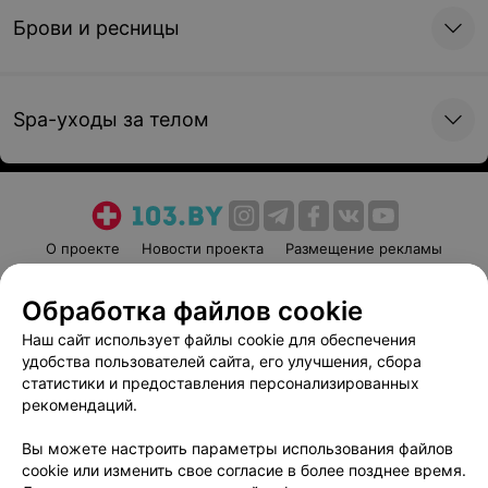
Брови и ресницы
Spa-уходы за телом
О проекте
Новости проекта
Размещение рекламы
Медицинский маркетинг
Публичный договор
Обработка файлов cookie
Пользовательское соглашение
Способы оплаты
Наш сайт использует файлы cookie для обеспечения
Вакансии
Партнеры
удобства пользователей сайта, его улучшения, сбора
Написать руководителю 103.by
статистики и предоставления персонализированных
Написать в поддержку
рекомендаций.
Персональные настройки cookie
Вы можете настроить параметры использования файлов
Обработка персональных данных
cookie или изменить свое согласие в более позднее время.