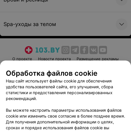
от 95 руб.
Записаться онлайн
Spa-уходы за телом
О проекте
Новости проекта
Размещение рекламы
Медицинский маркетинг
Публичный договор
Обработка файлов cookie
Пользовательское соглашение
Способы оплаты
Наш сайт использует файлы cookie для обеспечения
Вакансии
Партнеры
удобства пользователей сайта, его улучшения, сбора
Написать руководителю 103.by
статистики и предоставления персонализированных
рекомендаций.
Написать в поддержку
Персональные настройки cookie
Вы можете настроить параметры использования файлов
cookie или изменить свое согласие в более позднее время.
Обработка персональных данных
Для получения дополнительной информации о целях,
сроках и порядке использования файлов cookie вы