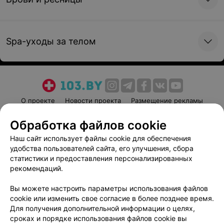
Снятие долговременного покрытия
10 руб.
Записаться онлайн
Spa-уходы за телом
О проекте
Новости проекта
Размещение рекламы
Медицинский маркетинг
Публичный договор
Обработка файлов cookie
Пользовательское соглашение
Способы оплаты
Наш сайт использует файлы cookie для обеспечения
Вакансии
Партнеры
удобства пользователей сайта, его улучшения, сбора
Написать руководителю 103.by
статистики и предоставления персонализированных
рекомендаций.
Написать в поддержку
Персональные настройки cookie
Вы можете настроить параметры использования файлов
cookie или изменить свое согласие в более позднее время.
Обработка персональных данных
Для получения дополнительной информации о целях,
сроках и порядке использования файлов cookie вы