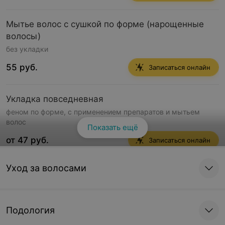
Мытье волос с сушкой по форме (нарощенные
волосы)
без укладки
55 руб.
Записаться онлайн
Укладка повседневная
феном по форме, с применением препаратов и мытьем
волос
Показать ещё
от 47 руб.
Записаться онлайн
Уход за волосами
Укладка «локоны» либо «полишинг»
без мытья, с применением препаратов
от 65 руб.
Записаться онлайн
Подология