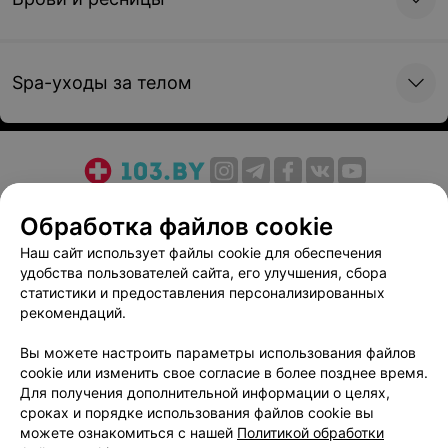
Spa-уходы за телом
О проекте
Новости проекта
Размещение рекламы
Обработка файлов cookie
Медицинский маркетинг
Публичный договор
Наш сайт использует файлы cookie для обеспечения
Пользовательское соглашение
Способы оплаты
удобства пользователей сайта, его улучшения, сбора
Вакансии
Партнеры
статистики и предоставления персонализированных
рекомендаций.
Написать руководителю 103.by
Написать в поддержку
Вы можете настроить параметры использования файлов
Персональные настройки cookie
cookie или изменить свое согласие в более позднее время.
Для получения дополнительной информации о целях,
Обработка персональных данных
сроках и порядке использования файлов cookie вы
можете ознакомиться с нашей
Политикой обработки