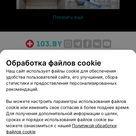
Показать ещё
О проекте
Новости проекта
Размещение рекламы
Обработка файлов cookie
Медицинский маркетинг
Публичный договор
Пользовательское соглашение
Способы оплаты
Наш сайт использует файлы cookie для обеспечения
удобства пользователей сайта, его улучшения, сбора
Вакансии
Партнеры
статистики и предоставления персонализированных
Написать руководителю 103.by
рекомендаций.
Написать в поддержку
Вы можете настроить параметры использования файлов
Персональные настройки cookie
cookie или изменить свое согласие в более позднее время.
Обработка персональных данных
Для получения дополнительной информации о целях,
сроках и порядке использования файлов cookie вы
можете ознакомиться с нашей
Политикой обработки
файлов cookie