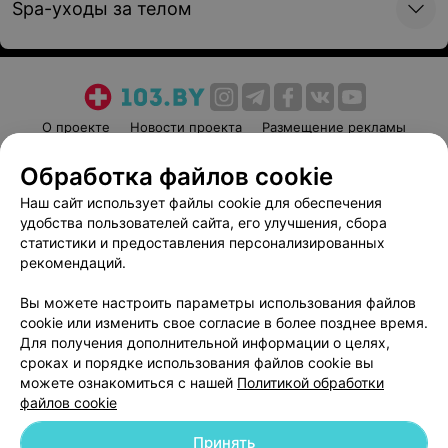
Spa-уходы за телом
О проекте
Новости проекта
Размещение рекламы
Медицинский маркетинг
Публичный договор
Обработка файлов cookie
Пользовательское соглашение
Способы оплаты
Наш сайт использует файлы cookie для обеспечения
Вакансии
Партнеры
удобства пользователей сайта, его улучшения, сбора
Написать руководителю 103.by
статистики и предоставления персонализированных
рекомендаций.
Написать в поддержку
Персональные настройки cookie
Вы можете настроить параметры использования файлов
cookie или изменить свое согласие в более позднее время.
Обработка персональных данных
Для получения дополнительной информации о целях,
сроках и порядке использования файлов cookie вы
можете ознакомиться с нашей
Политикой обработки
файлов cookie
Принять