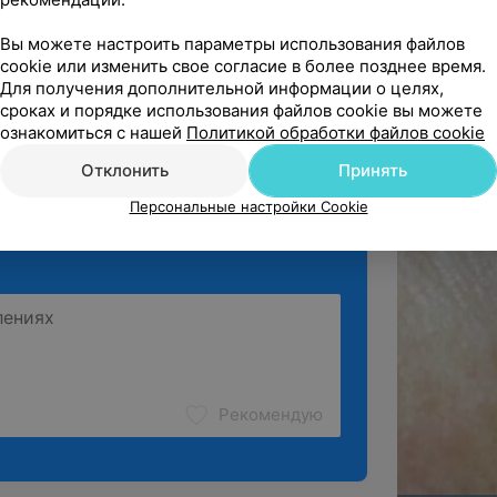
чшиить внешний вид ресниц (делая их
 аккуратно, покрытие прочное, 
 но и восстанавливает их структуру на
Вы можете настроить параметры использования файлов
нной двери (маленький ребёнок с...
венный процесс роста ресниц,
cookie или изменить свое согласие в более позднее время.
уют увеличению длины.
Для получения дополнительной информации о целях,
и педикюра • Подолог
Источник Yclients
сроках и порядке использования файлов cookie вы можете
ознакомиться с нашей
Политикой обработки файлов cookie
ё
Отклонить
Принять
Персональные настройки Cookie
Рекомендую