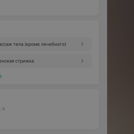
ссаж тела (кроме лечебного)
енская стрижка
ё
. 6