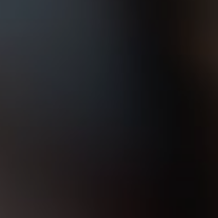
42 фото
97 отзывов
смотреть
Почитать