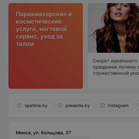
Парикмахерские и
косметические
услуги, ногтевой
сервис, уход за
телом
Секрет идеального
праздника: почему 
торжественной укл
прямая дорога в са
красоты «Шевелюр
spatime.by
presente.by
Instagram
Минск, ул. Кольцова, 37