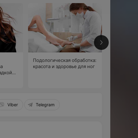
2
Подологическая обработка:
за
красота и здоровье для ног
адкой
По
лон
а»
Viber
Telegram