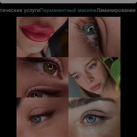
тические услуги
Перманентный макияж
Ламинирование