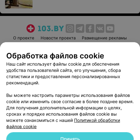
О проекте
Новости проекта
Размещение рекламы
Медицинский маркетинг
Публичный договор
Обработка файлов cookie
Пользовательское соглашение
Способы оплаты
Наш сайт использует файлы cookie для обеспечения
Вакансии
Партнеры
удобства пользователей сайта, его улучшения, сбора
Написать руководителю 103.by
статистики и предоставления персонализированных
Написать в поддержку
рекомендаций.
Персональные настройки cookie
Вы можете настроить параметры использования файлов
Обработка персональных данных
cookie или изменить свое согласие в более позднее время.
Для получения дополнительной информации о целях,
сроках и порядке использования файлов cookie вы
можете ознакомиться с нашей
Политикой обработки
файлов cookie
Принять