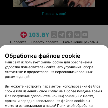
Показать ещё
О проекте
Новости проекта
Размещение рекламы
Медицинский маркетинг
Публичный договор
Обработка файлов cookie
Пользовательское соглашение
Способы оплаты
Наш сайт использует файлы cookie для обеспечения
Вакансии
Партнеры
удобства пользователей сайта, его улучшения, сбора
Написать руководителю 103.by
статистики и предоставления персонализированных
Написать в поддержку
рекомендаций.
Персональные настройки cookie
Вы можете настроить параметры использования файлов
Обработка персональных данных
cookie или изменить свое согласие в более позднее время.
Для получения дополнительной информации о целях,
сроках и порядке использования файлов cookie вы
можете ознакомиться с нашей
Политикой обработки